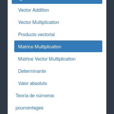
Vector Addition
Vector Multiplication
Producto vectorial
Matrice Multiplication
Matrice Vector Multiplication
Determinante
Valor absoluto
Teoría de números
pourcentages