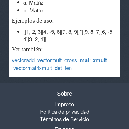
a
: Matriz
b
: Matriz
Ejemplos de uso:
[[1, 2, 3][4, -5, 6][7, 8, 9]]*[[9, 8, 7][6, -5,
4][3, 2, 1]]
Ver también:
vectoradd
vectormult
cross
matrixmult
vectormatrixmult
det
len
Sobre
Impreso
Política de privacidad
Términos de Servicio