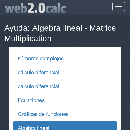
Ayuda:
Algebra lineal
-
Matrice
Multiplication
números complejos
cálculo diferencial
cálculo diferencial
Ecuaciones
Gráficas de funciones
Algebra lineal