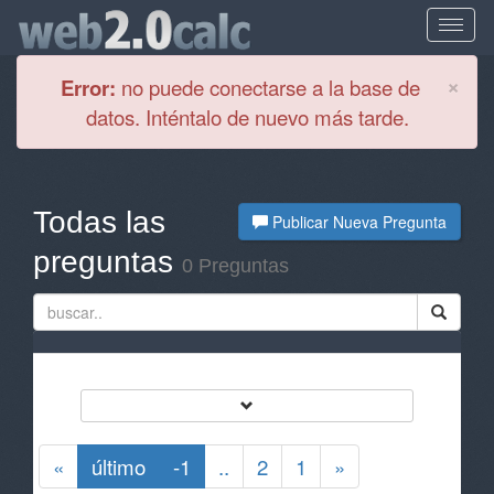
Cl
×
Error:
no puede conectarse a la base de
datos. Inténtalo de nuevo más tarde.
Todas las
Publicar Nueva Pregunta
preguntas
0 Preguntas
«
último
-1
..
2
1
»