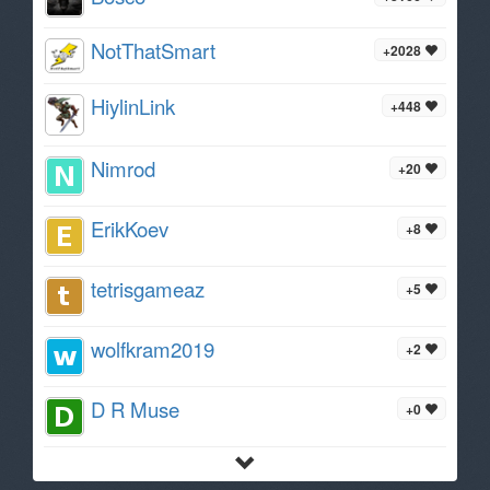
NotThatSmart
+2028
HiylinLink
+448
Nimrod
+20
ErikKoev
+8
tetrisgameaz
+5
wolfkram2019
+2
D R Muse
+0