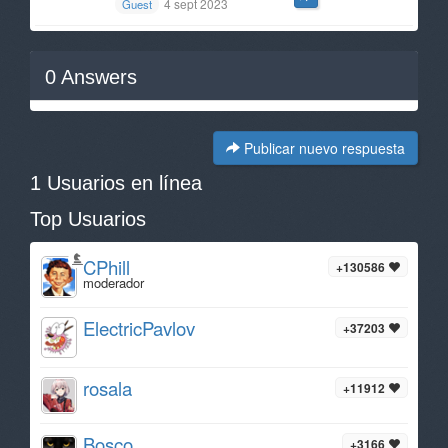
4 sept 2023
Guest
0
Answers
Publicar nuevo respuesta
1 Usuarios en línea
Top Usuarios
CPhill
+130586
moderador
ElectricPavlov
+37203
rosala
+11912
Bosco
+3166