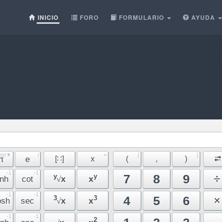
INICIO
FORO
FORMULARIO
AYUDA
nst▼
i
=
[
]
π
e
[∷]
x
(
,
)
-1
-1
÷
7
8
9
y
y
inh
cot
x
x
√
-1
-1
×
4
5
6
3
3
osh
sec
x
x
√
-1
-1
2