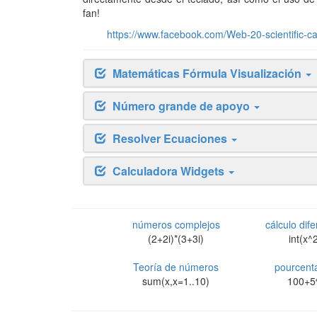
fan!
https://www.facebook.com/Web-20-scientific-c
Matemáticas Fórmula Visualización
Número grande de apoyo
Resolver Ecuaciones
Calculadora Widgets
números complejos
cálculo dife
(2+2i)*(3+3i)
int(x^
Teoría de números
pourcent
sum(x,x=1..10)
100+