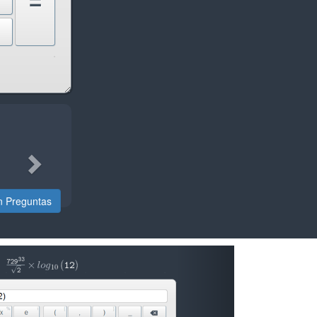
=
Next
 Preguntas