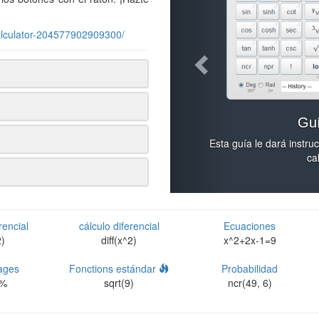
alculator-204577902909300/
Guí
Esta guía le dará instru
ca
rencial
cálculo diferencial
Ecuaciones
2)
diff(x^2)
x^2+2x-1=9
ages
Fonctions estándar
Probabilidad
5%
sqrt(9)
ncr(49, 6)