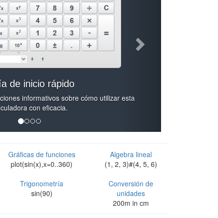
a de inicio rápido
cciones informativos sobre cómo utilizar esta
lculadora con eficacia.
Gráficas de funciones
Algebra lineal
plot(sin(x),x=0..360)
(1, 2, 3)#(4, 5, 6)
Trigonometría
Conversión de
sin(90)
unidades
200m in cm