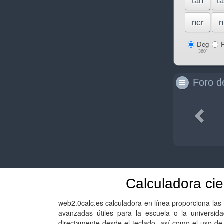
tan
t
ncr
n
Deg
360º
Foro d
Previ
Calculadora cie
web2.0calc.es calculadora en línea proporciona las
avanzadas útiles para la escuela o la universidad
directamente desde el teclado, así como el uso de 