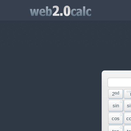
co
nd
2
-1
sin
s
-1
cos
c
-1