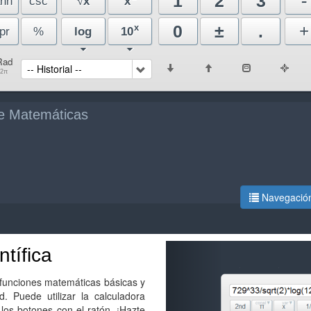
-
1
2
3
anh
csc
x
x
√
+
0
±
.
x
pr
%
log
10
Rad
-- Historial --
2π
e Matemáticas
ous
Navegación
ntífica
 funciones matemáticas básicas y
. Puede utilizar la calculadora
los botones con el ratón. ¡Hazte