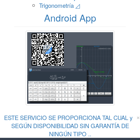
Trigonometría ◿
Android App
×
ESTE SERVICIO SE PROPORCIONA TAL CUAL y
SEGÚN DISPONIBILIDAD SIN GARANTÍA DE
NINGÚN TIPO ..