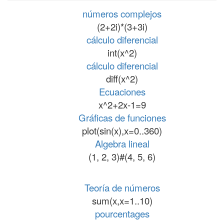
números complejos
(2+2i)*(3+3i)
cálculo diferencial
int(x^2)
cálculo diferencial
diff(x^2)
Ecuaciones
x^2+2x-1=9
Gráficas de funciones
plot(sin(x),x=0..360)
Algebra lineal
(1, 2, 3)#(4, 5, 6)
Teoría de números
sum(x,x=1..10)
pourcentages