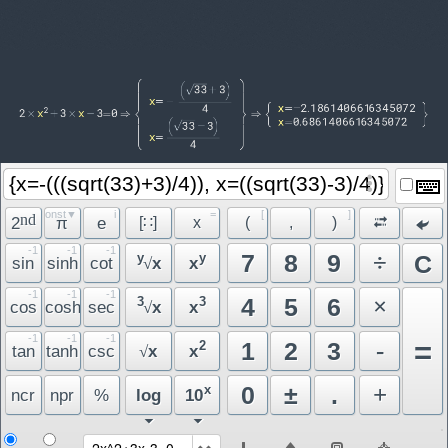
const▼
i
=
[
]
nd
2
π
e
[∷]
x
(
,
)
-1
-1
-1
÷
7
8
9
y
y
C
sin
sinh
cot
x
x
√
-1
-1
-1
×
4
5
6
3
3
cos
cosh
sec
x
x
√
-1
-1
-1
=
-
1
2
3
2
tan
tanh
csc
x
x
√
+
0
±
.
x
ncr
npr
%
log
10
2x^2+3x-3=0