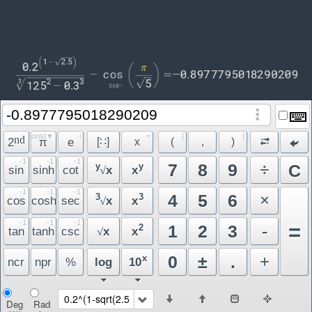
const▼
i
=
[
]
nd
2
π
e
[∷]
x
(
,
)
-1
-1
-1
÷
7
8
9
y
y
C
sin
sinh
cot
x
x
√
-1
-1
-1
×
4
5
6
3
3
cos
cosh
sec
x
x
√
-1
-1
-1
=
-
1
2
3
2
tan
tanh
csc
x
x
√
+
0
±
.
x
ncr
npr
%
log
10
0.2^(1-sqrt(2.5))..
Deg
Rad