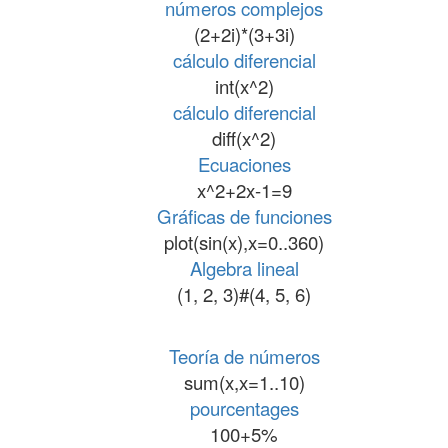
números complejos
(2+2i)*(3+3i)
cálculo diferencial
int(x^2)
cálculo diferencial
diff(x^2)
Ecuaciones
x^2+2x-1=9
Gráficas de funciones
plot(sin(x),x=0..360)
Algebra lineal
(1, 2, 3)#(4, 5, 6)
Teoría de números
sum(x,x=1..10)
pourcentages
100+5%