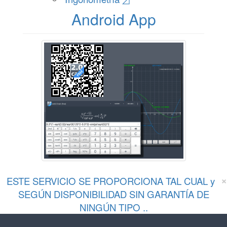
Android App
×
ESTE SERVICIO SE PROPORCIONA TAL CUAL y
SEGÚN DISPONIBILIDAD SIN GARANTÍA DE
NINGÚN TIPO ..