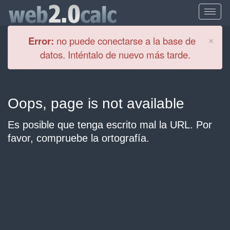
Cl
×
Error:
no puede conectarse a la base de
datos. Inténtalo de nuevo más tarde.
Oops, page is not available
Es posible que tenga escrito mal la URL. Por
favor, compruebe la ortografía.