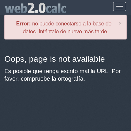
Cl
×
Error:
no puede conectarse a la base de
datos. Inténtalo de nuevo más tarde.
Oops, page is not available
Es posible que tenga escrito mal la URL. Por
favor, compruebe la ortografía.