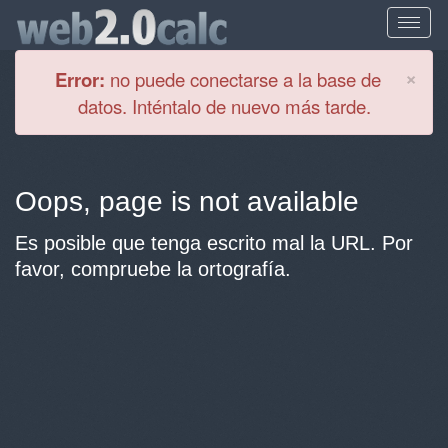
Cl
×
Error:
no puede conectarse a la base de
datos. Inténtalo de nuevo más tarde.
Oops, page is not available
Es posible que tenga escrito mal la URL. Por
favor, compruebe la ortografía.