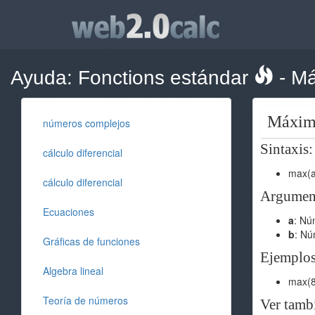
Ayuda:
Fonctions estándar
-
Má
Máxim
números complejos
Sintaxis:
cálculo diferencial
max(a
cálculo diferencial
Argument
Ecuaciones
a
: Nú
b
: Nú
Gráficas de funciones
Ejemplos
Algebra lineal
max(8
Teoría de números
Ver tamb