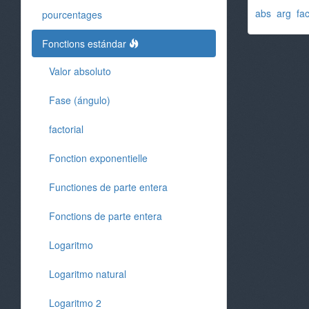
abs
arg
fac
pourcentages
Fonctions estándar
Valor absoluto
Fase (ángulo)
factorial
Fonction exponentielle
Functiones de parte entera
Fonctions de parte entera
Logaritmo
Logaritmo natural
Logaritmo 2