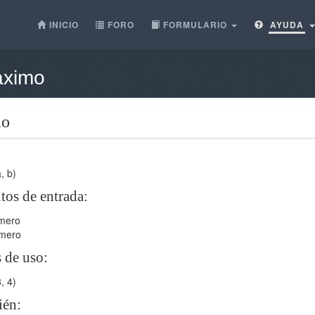
INICIO
FORO
FORMULARIO
AYUDA
ximo
o
, b)
os de entrada:
mero
mero
 de uso:
, 4)
ién: