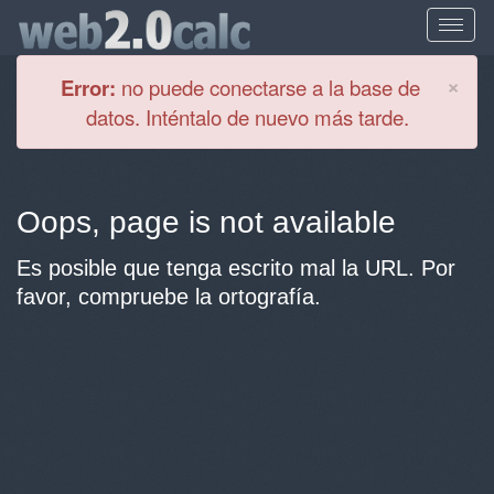
Cl
×
Error:
no puede conectarse a la base de
datos. Inténtalo de nuevo más tarde.
Oops, page is not available
Es posible que tenga escrito mal la URL. Por
favor, compruebe la ortografía.