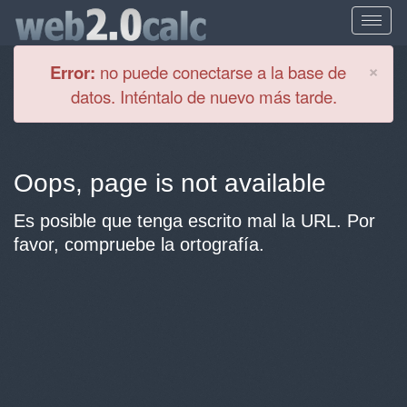
Cl
×
Error:
no puede conectarse a la base de
datos. Inténtalo de nuevo más tarde.
Oops, page is not available
Es posible que tenga escrito mal la URL. Por
favor, compruebe la ortografía.