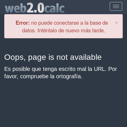
Cl
×
Error:
no puede conectarse a la base de
datos. Inténtalo de nuevo más tarde.
Oops, page is not available
Es posible que tenga escrito mal la URL. Por
favor, compruebe la ortografía.