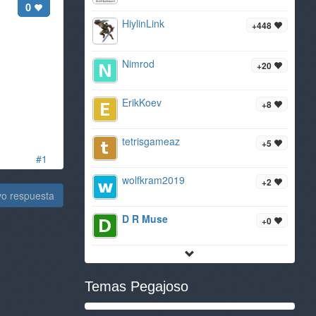
0
HiylinLink
+448
Nimrod
+20
ErikKoev
+8
tetrisgameaz
+5
#1
wolfkram2019
+2
vo respuesta
D R Muse
+0
Temas Pegajoso