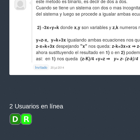
este metodo es binario, es decir de dos a dos.
Cuando se tiene un sistema con dos o mas incognita
del sistema y luego se procede a igualar ambas ecu
1) x+y=z
2) -3x+y=k
donde
x,y
son variables y
z,k
numeros r
y=z-x, y=k+3x
igualando ambas ecuaciones nos q
z-x=k+3x
despejando
"x"
nos queda:
z-k=3x+x ⇒ z
ahora sustituyendo el resultado en
1)
o en
2)
podemos
asi: en
1)
nos queda
(z-K)/4 +y=z ⇒
y= z- (z-k)/4
Invitado
20 jul 2014
2 Usuarios en línea