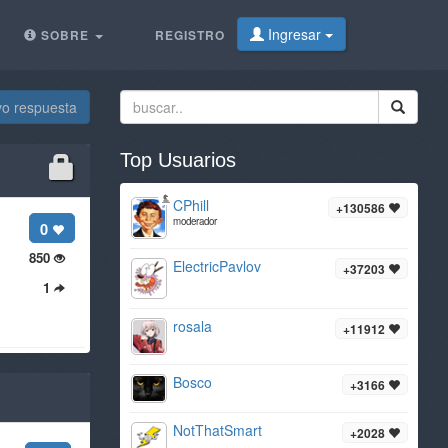
Ingresar
SOBRE
REGISTRO
vo respuesta
Top Usuarios
CPhill
+130586
moderador
0
850
ElectricPavlov
+37203
1
rosala
+11912
Bosco
+3166
NotThatSmart
+2028