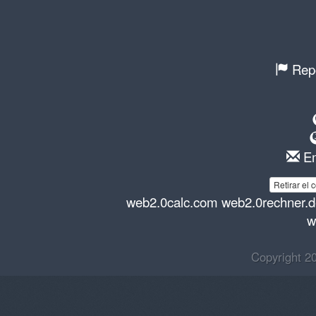
Repo
Em
Retirar el 
web2.0calc.com
web2.0rechner.
w
Copyright 