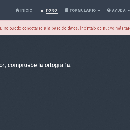
INICIO
FORO
FORMULARIO
AYUDA
r:
no puede conectarse a la base de datos. Inténtalo de nuevo más tar
or, compruebe la ortografía.