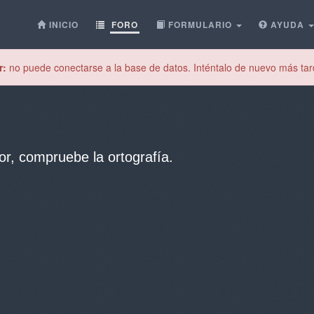
INICIO
FORO
FORMULARIO
AYUDA
r:
no puede conectarse a la base de datos. Inténtalo de nuevo más tar
or, compruebe la ortografía.