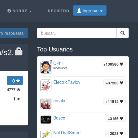
Ingresar
SOBRE
REGISTRO
vo respuesta
Top Usuarios
/s2.
CPhill
+130586
moderador
0
ElectricPavlov
+37203
4777
1
rosala
+11912
Bosco
+3166
NotThatSmart
+2028