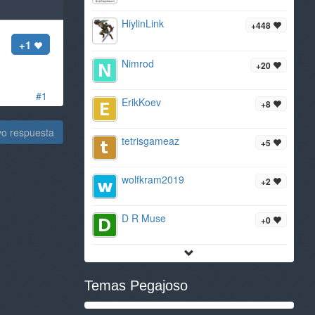
HiylinLink
+448
+1
Nimrod
+20
#1
ErikKoev
+8
vo respuesta
tetrisgameaz
+5
wolfkram2019
+2
D R Muse
+0
Temas Pegajoso