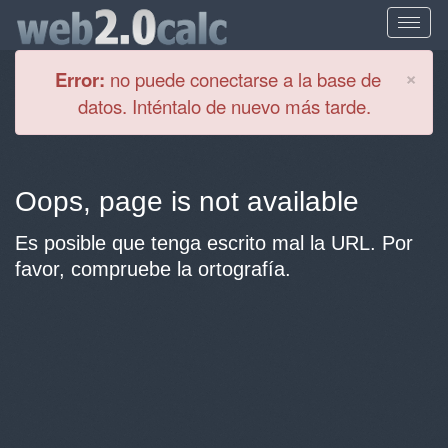
Cl
×
Error:
no puede conectarse a la base de
datos. Inténtalo de nuevo más tarde.
Oops, page is not available
Es posible que tenga escrito mal la URL. Por
favor, compruebe la ortografía.