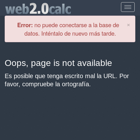
Cl
×
Error:
no puede conectarse a la base de
datos. Inténtalo de nuevo más tarde.
Oops, page is not available
Es posible que tenga escrito mal la URL. Por
favor, compruebe la ortografía.