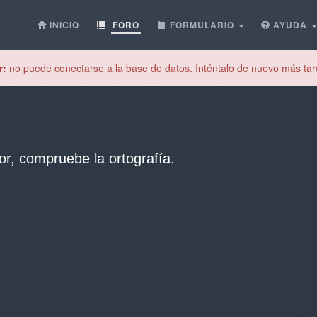
INICIO
FORO
FORMULARIO
AYUDA
r:
no puede conectarse a la base de datos. Inténtalo de nuevo más tar
or, compruebe la ortografía.