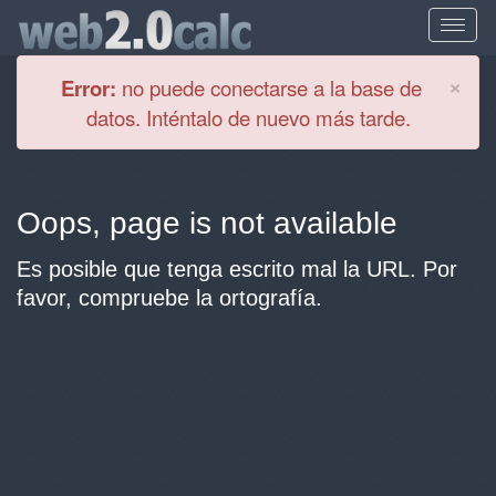
Cl
×
Error:
no puede conectarse a la base de
datos. Inténtalo de nuevo más tarde.
Oops, page is not available
Es posible que tenga escrito mal la URL. Por
favor, compruebe la ortografía.