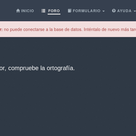
INICIO
FORO
FORMULARIO
AYUDA
r:
no puede conectarse a la base de datos. Inténtalo de nuevo más tar
or, compruebe la ortografía.