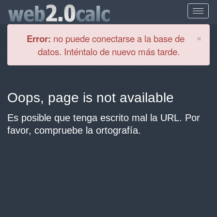
Cl
×
Error:
no puede conectarse a la base de
datos. Inténtalo de nuevo más tarde.
Oops, page is not available
Es posible que tenga escrito mal la URL. Por
favor, compruebe la ortografía.