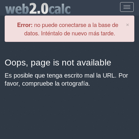
Cl
×
Error:
no puede conectarse a la base de
datos. Inténtalo de nuevo más tarde.
Oops, page is not available
Es posible que tenga escrito mal la URL. Por
favor, compruebe la ortografía.