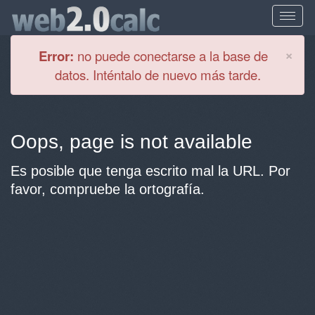
Cl
×
Error:
no puede conectarse a la base de
datos. Inténtalo de nuevo más tarde.
Oops, page is not available
Es posible que tenga escrito mal la URL. Por
favor, compruebe la ortografía.