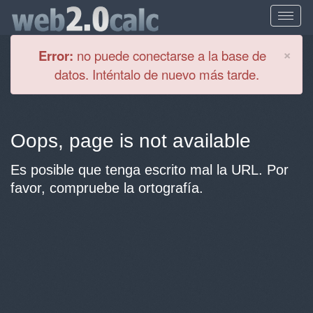
Cl
×
Error:
no puede conectarse a la base de
datos. Inténtalo de nuevo más tarde.
Oops, page is not available
Es posible que tenga escrito mal la URL. Por
favor, compruebe la ortografía.