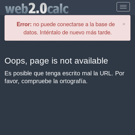
Cl
×
Error:
no puede conectarse a la base de
datos. Inténtalo de nuevo más tarde.
Oops, page is not available
Es posible que tenga escrito mal la URL. Por
favor, compruebe la ortografía.