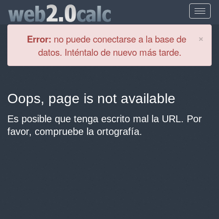
Cl
×
Error:
no puede conectarse a la base de
datos. Inténtalo de nuevo más tarde.
Oops, page is not available
Es posible que tenga escrito mal la URL. Por
favor, compruebe la ortografía.