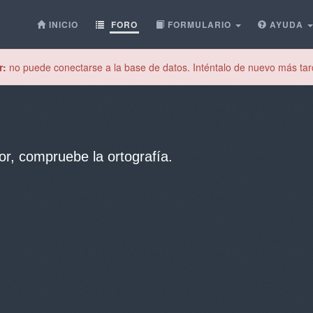
INICIO
FORO
FORMULARIO
AYUDA
r:
no puede conectarse a la base de datos. Inténtalo de nuevo más tar
or, compruebe la ortografía.