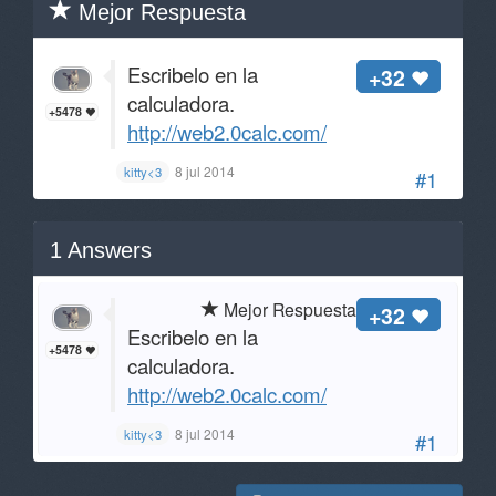
Mejor Respuesta
Escribelo en la
+32
calculadora.
+5478
http://web2.0calc.com/
8 jul 2014
kitty<3
#1
1
Answers
Mejor Respuesta
+32
Escribelo en la
+5478
calculadora.
http://web2.0calc.com/
8 jul 2014
kitty<3
#1