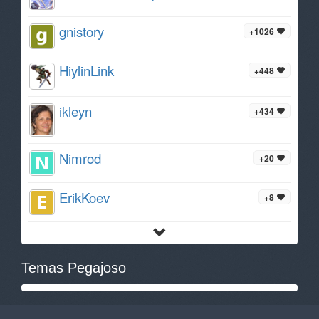
gnistory
+1026
HiylinLink
+448
ikleyn
+434
Nimrod
+20
ErikKoev
+8
Temas Pegajoso