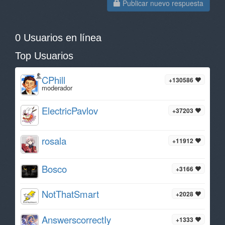
Publicar nuevo respuesta
0 Usuarios en línea
Top Usuarios
CPhill
+130586
moderador
ElectricPavlov
+37203
rosala
+11912
Bosco
+3166
NotThatSmart
+2028
AnswerscorrectIy
+1333