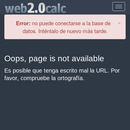
Cl
×
Error:
no puede conectarse a la base de
datos. Inténtalo de nuevo más tarde.
Oops, page is not available
Es posible que tenga escrito mal la URL. Por
favor, compruebe la ortografía.