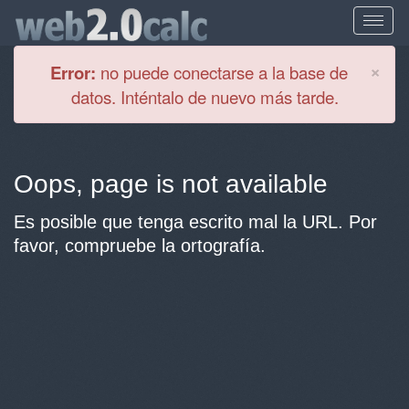
Cl
×
Error:
no puede conectarse a la base de
datos. Inténtalo de nuevo más tarde.
Oops, page is not available
Es posible que tenga escrito mal la URL. Por
favor, compruebe la ortografía.