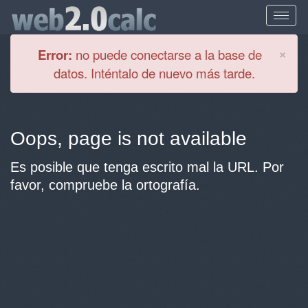
Cl
×
Error:
no puede conectarse a la base de
datos. Inténtalo de nuevo más tarde.
Oops, page is not available
Es posible que tenga escrito mal la URL. Por
favor, compruebe la ortografía.