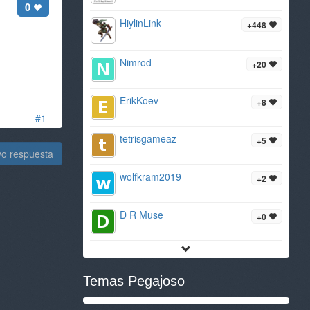
0
HiylinLink
+448
Nimrod
+20
ErikKoev
+8
#1
tetrisgameaz
+5
vo respuesta
wolfkram2019
+2
D R Muse
+0
Temas Pegajoso