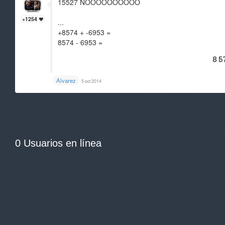
15527 NOOOOOOOOOO
+1254
...
+8574 + -6953 =
8574 - 6953 =
Alvarez
5 oct 2014
0 Usuarios en línea