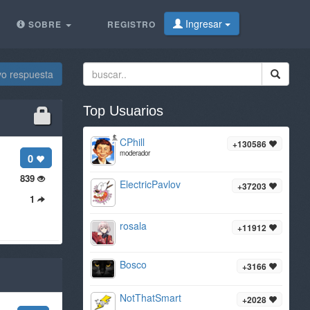
Ingresar
SOBRE
REGISTRO
vo respuesta
Top Usuarios
CPhill
+130586
moderador
0
839
ElectricPavlov
+37203
1
rosala
+11912
Bosco
+3166
NotThatSmart
+2028