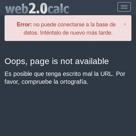
Cl
×
Error:
no puede conectarse a la base de
datos. Inténtalo de nuevo más tarde.
Oops, page is not available
Es posible que tenga escrito mal la URL. Por
favor, compruebe la ortografía.