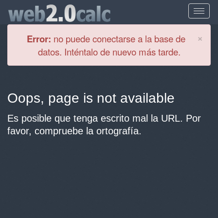
Cl
×
Error:
no puede conectarse a la base de
datos. Inténtalo de nuevo más tarde.
Oops, page is not available
Es posible que tenga escrito mal la URL. Por
favor, compruebe la ortografía.