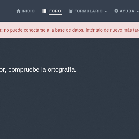
INICIO
FORO
FORMULARIO
AYUDA
r:
no puede conectarse a la base de datos. Inténtalo de nuevo más tar
or, compruebe la ortografía.