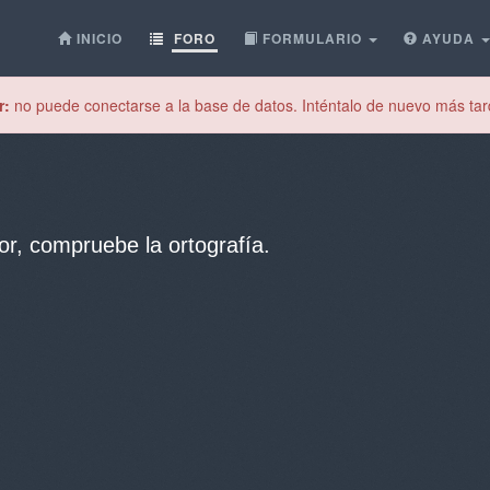
INICIO
FORO
FORMULARIO
AYUDA
r:
no puede conectarse a la base de datos. Inténtalo de nuevo más tar
or, compruebe la ortografía.