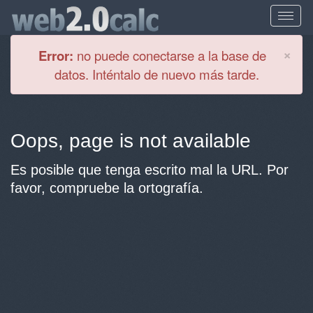
Cl
×
Error:
no puede conectarse a la base de
datos. Inténtalo de nuevo más tarde.
Oops, page is not available
Es posible que tenga escrito mal la URL. Por
favor, compruebe la ortografía.