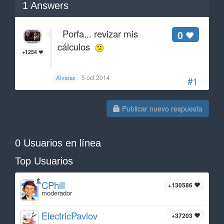
1
Answers
Porfa... revizar mis
0
cálculos
+1254
5 oct 2014
Alvarez
#1
Publicar nuevo respuesta
0 Usuarios en línea
Top Usuarios
CPhill
+130586
moderador
ElectricPavlov
+37203