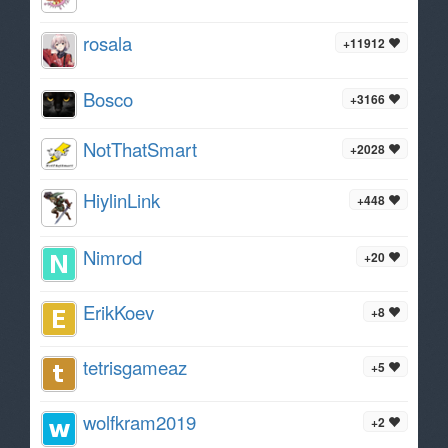
rosala
+11912
Bosco
+3166
NotThatSmart
+2028
HiylinLink
+448
Nimrod
+20
ErikKoev
+8
tetrisgameaz
+5
wolfkram2019
+2