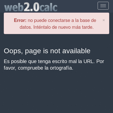
Cl
×
Error:
no puede conectarse a la base de
datos. Inténtalo de nuevo más tarde.
Oops, page is not available
Es posible que tenga escrito mal la URL. Por
favor, compruebe la ortografía.