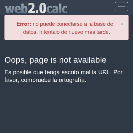
Cl
×
Error:
no puede conectarse a la base de
datos. Inténtalo de nuevo más tarde.
Oops, page is not available
Es posible que tenga escrito mal la URL. Por
favor, compruebe la ortografía.