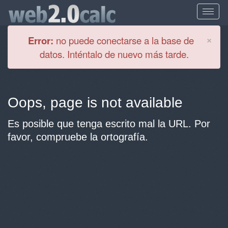
Cl
×
Error:
no puede conectarse a la base de
datos. Inténtalo de nuevo más tarde.
Oops, page is not available
Es posible que tenga escrito mal la URL. Por
favor, compruebe la ortografía.