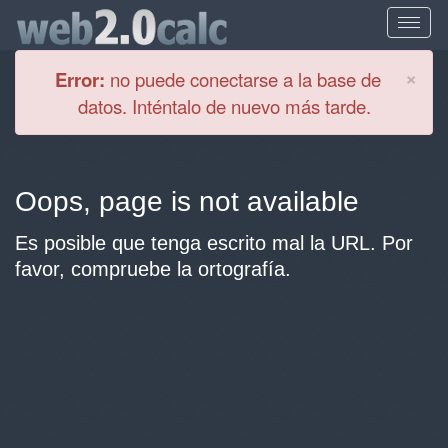
Cl
×
Error:
no puede conectarse a la base de
datos. Inténtalo de nuevo más tarde.
Oops, page is not available
Es posible que tenga escrito mal la URL. Por
favor, compruebe la ortografía.