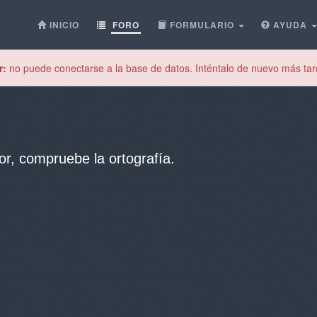
INICIO
FORO
FORMULARIO
AYUDA
r:
no puede conectarse a la base de datos. Inténtalo de nuevo más tar
or, compruebe la ortografía.