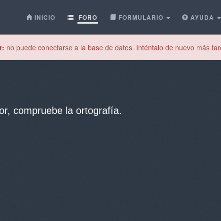
INICIO
FORO
FORMULARIO
AYUDA
r:
no puede conectarse a la base de datos. Inténtalo de nuevo más tar
or, compruebe la ortografía.