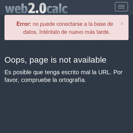
Cl
×
Error:
no puede conectarse a la base de
datos. Inténtalo de nuevo más tarde.
Oops, page is not available
Es posible que tenga escrito mal la URL. Por
favor, compruebe la ortografía.