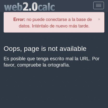
Cl
×
Error:
no puede conectarse a la base de
datos. Inténtalo de nuevo más tarde.
Oops, page is not available
Es posible que tenga escrito mal la URL. Por
favor, compruebe la ortografía.