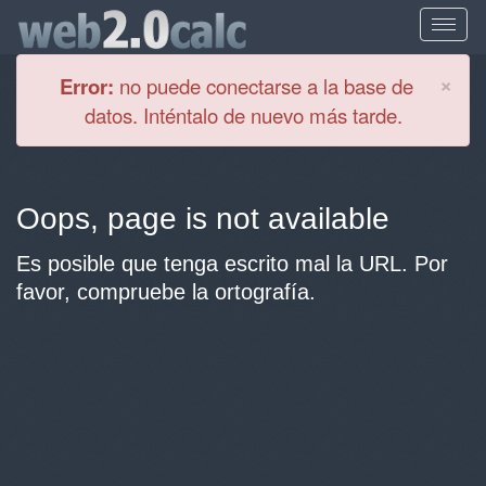
Cl
×
Error:
no puede conectarse a la base de
datos. Inténtalo de nuevo más tarde.
Oops, page is not available
Es posible que tenga escrito mal la URL. Por
favor, compruebe la ortografía.